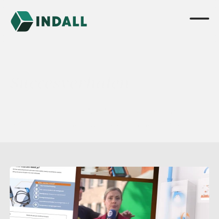
Succesverhalen
Geen proces is hetzelfde, en wij geloven in 
maatoplossingen. Als veelzijdige partner in 
creatieve oplossingen, helpen wij bij het 
creëren van doordachte visualisaties.