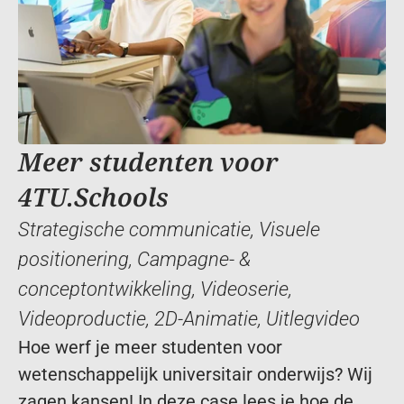
Meer studenten voor 
4TU.Schools
Strategische communicatie
, 
Visuele 
positionering
, 
Campagne- & 
conceptontwikkeling
, 
Videoserie
, 
Videoproductie
, 
2D-Animatie
, 
Uitlegvideo
Hoe werf je meer studenten voor 
wetenschappelijk universitair onderwijs? Wij 
zagen kansen! In deze case lees je hoe de 