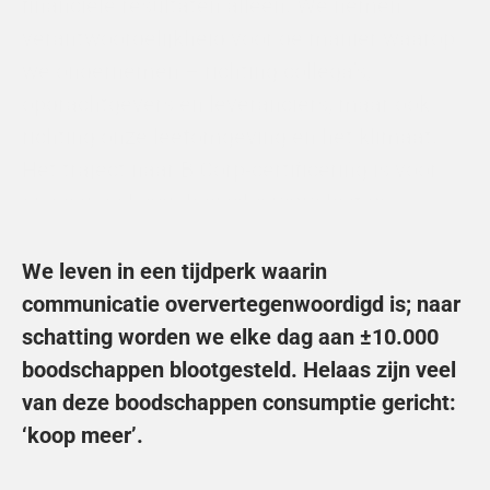
financiële resultaten alleen. We nemen 
verantwoordelijkheid voor de manier waarop 
we ondernemen – richting collega’s, 
opdrachtgevers en leveranciers, maar ook 
richting onze leefomgeving en het klimaat. 
Het traject naar B Corp-certificering is voor 
ons dan ook een logische vervolgstap.
Meer over B-Corp
We leven in een tijdperk waarin 
communicatie oververtegenwoordigd is; naar 
schatting worden we elke dag aan ±10.000 
boodschappen blootgesteld. Helaas zijn veel 
van deze boodschappen consumptie gericht: 
‘koop meer’.