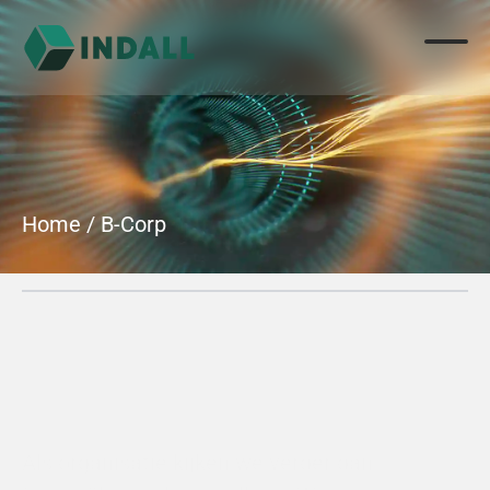
Home
 / 
B-Corp
B-Corp (BIA-fase)
Als organisatie kijken we verder dan 