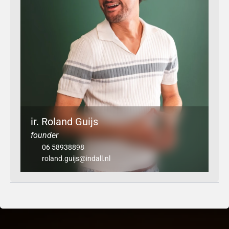
ir. Roland Guijs
founder
06 58938898
roland.guijs@indall.nl