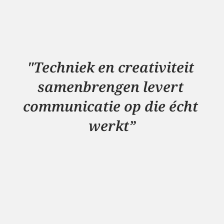
uitingen, altijd met oog voor inhoud, 
doelgroep en context.
Bekijk cases
"Techniek en creativiteit 
samenbrengen levert 
communicatie op die écht 
werkt”