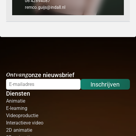
06 42894087
remco.guijs@indall.nl
Ontvang
onze nieuwsbrief
Inschrijven
Diensten
Animatie
E-learning
Videoproductie
Interactieve video
2D animatie