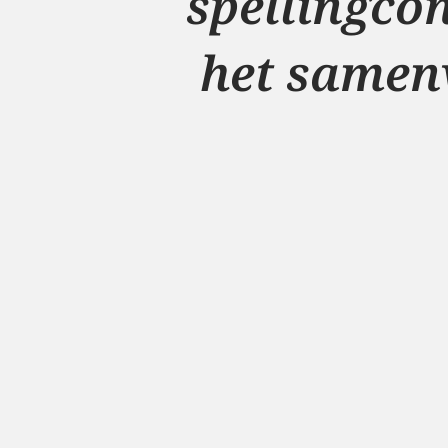
spellingcon
het samenv