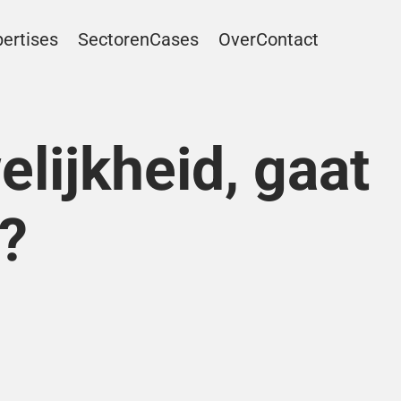
ertises
Sectoren
Cases
Over
Contact
lijkheid, gaat 
?