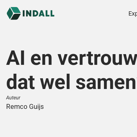
Exp
AI en vertrouwe
dat wel samen
Auteur
Remco Guijs