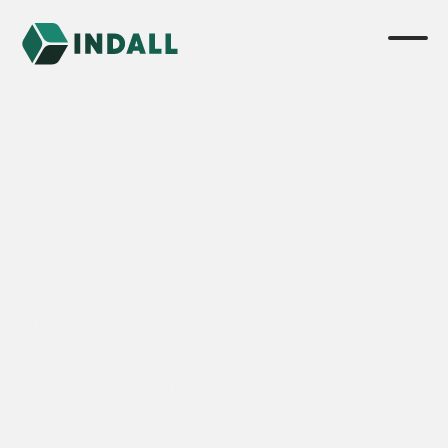
Werken of stagelopen bij 
Indall?
Bij Indall groeien we snel. Ons geheim? 
Werkgeluk, ambitie en een mix van 
creativiteit en professionaliteit.
Staat jouw droombaan er niet bij? We zijn 
altijd op zoek naar ervaren project- en 
accountmanagers, cameramensen, editors en 