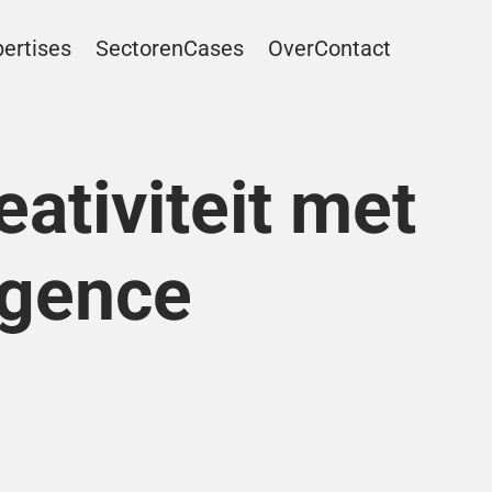
ertises
Sectoren
Cases
Over
Contact
ativiteit met 
ligence