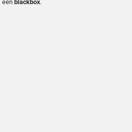
een 
blackbox
. 